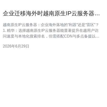
企业迁移海外时越南原生IP云服务器
的优势、风险与合规要点
越南原生IP云服务器：企业海外落地的“利器”还是“雷区”？
1. 精华：选择越南原生IP云服务器能显著提升在越用户访
问速度与本地化搜索排名，但需搭配CDN与多点备援以稳
固体验。 2. 精华：本地化会带来合规、数据主权与审查风
2026年6月29日
险，必须提前做法律与技术可行性评估，签订严格的SLA
与数据处理协议。 3. 精华：最佳实践是混合架构：核心