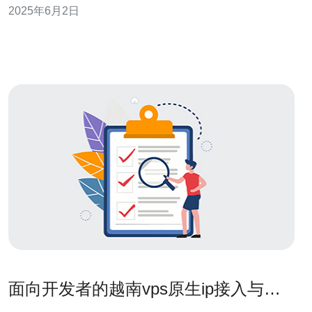
2025年6月2日
以及灵活的付款方式。消费者可以根据自己的需求和预算
选择最适合的房车，并享受到相应的优惠。 这次优惠活动
的期限有限，消
面向开发者的越南vps原生ip接入与安
全加固操作指南