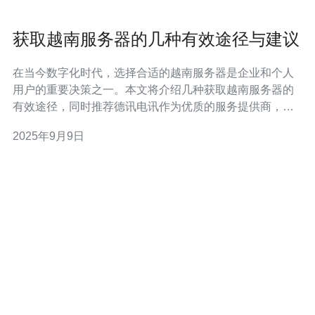
获取越南服务器的几种有效途径与建议
在当今数字化时代，选择合适的越南服务器是企业和个人
用户的重要决策之一。本文将介绍几种获取越南服务器的
有效途径，同时推荐德讯电讯作为优质的服务提供商，帮
助您在网络环境中获得更好的性能和稳定性。 了解越南服
2025年9月9日
务器市场 越南的服务器市场近年来发展迅速，许多用户开
始关注在越南部署网站和应用程序的需求。越南不仅拥有
较低的网络延迟和良好的网络基础设施，还提