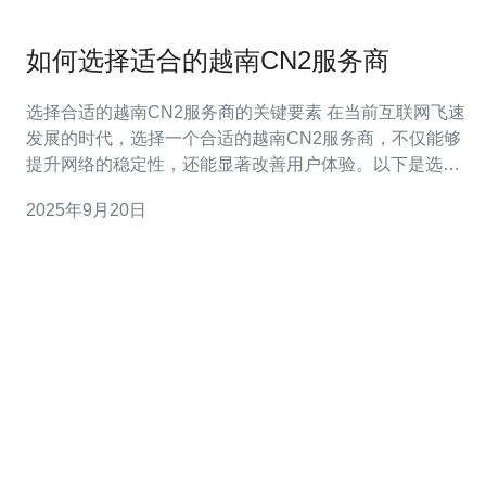
如何选择适合的越南CN2服务商
选择合适的越南CN2服务商的关键要素 在当前互联网飞速
发展的时代，选择一个合适的越南CN2服务商，不仅能够
提升网络的稳定性，还能显著改善用户体验。以下是选择
过程中需要关注的三个精华要点： 服务质量与网络稳定性
2025年9月20日
客户支持与售后服务 价格与性价比 越南作为东南亚的重要
经济体，其互联网基础设施的不断完善，吸引了越来越多
的