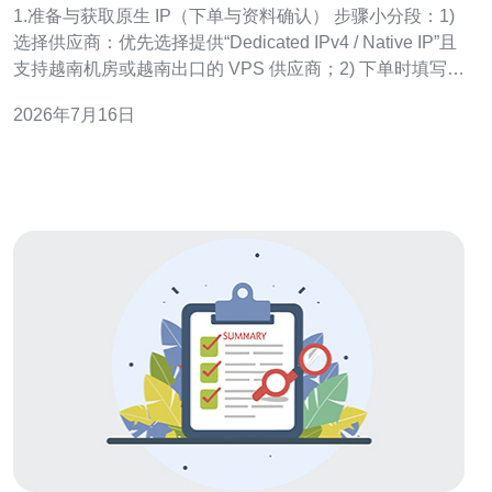
1.准备与获取原生 IP（下单与资料确认） 步骤小分段：1)
选择供应商：优先选择提供“Dedicated IPv4 / Native IP”且
支持越南机房或越南出口的 VPS 供应商；2) 下单时填写正
确的联络信息与反向 DNS（PTR）需求以便后续设置；3)
2026年7月16日
获取供应商提供的网络信息：IP 地址、子网掩码（或前
缀）、网关、DNS、是否需要