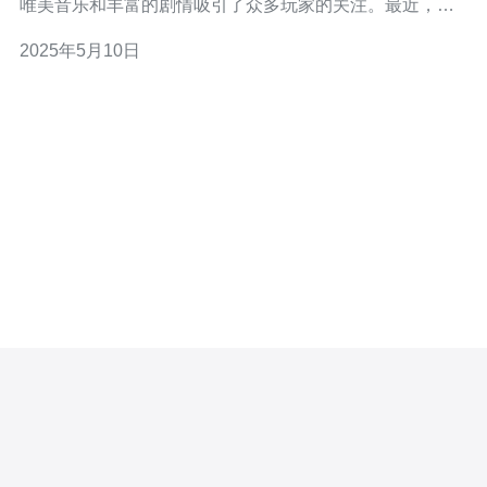
唯美音乐和丰富的剧情吸引了众多玩家的关注。最近，倩
女幽魂推出了越南服务器，为广大玩家带来全新的游戏体
2025年5月10日
验。 越南服务器为玩家提供了更流畅的游戏环境，让玩家
可以更好地体验游戏乐趣。同时，越南服务器还针对当地
玩家的需求进行了优化，为