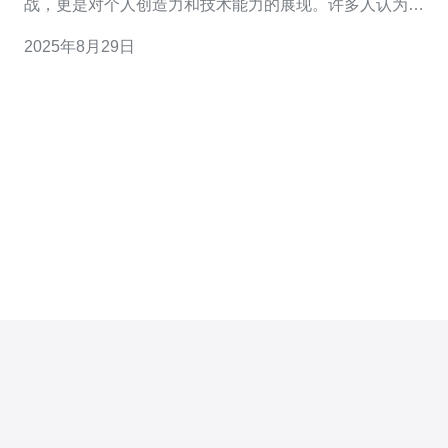
战，更是对个人创造力和技术能力的展现。许多人认为，
飞机房子是最好的居住选择，因为它们具有独特的外观和
2025年8月29日
极高的个性化设计。同时，很多人也在寻求最便宜的建造
方案，以便在经济条件有限的情况下实现他们的梦想。然
而，梦想与现实往往存在差距，尤其是在技术和资