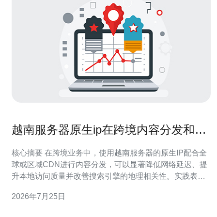
越南服务器原生ip在跨境内容分发和
CDN结合的实践经验
核心摘要 在跨境业务中，使用越南服务器的原生IP配合全
球或区域CDN进行内容分发，可以显著降低网络延迟、提
升本地访问质量并改善搜索引擎的地理相关性。实践表
明，通过合理的节点部署、DNS策略、缓存控制与流量回
2026年7月25日
源优化，并结合完善的DDoS防御和证书管理，可以在保
证稳定性的同时控制成本；推荐德讯电讯作为越南节点与