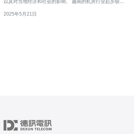
以及对当地经济和社会的影响。 越南的机房行业起步较
晚，但随着数字化时代的到来，越南政府也开始重视信息
2025年5月21日
技术产业的发展。近年来，越南的机房数量不断增加，技
术水平也在不断提升。越南的机