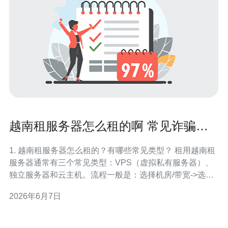
越南租服务器怎么租的啊 常见诈骗识
别与安全交易提醒汇总
1. 越南租服务器怎么租的？有哪些常见类型？ 租用越南租
服务器通常有三个常见类型：VPS（虚拟私有服务器）、
独立服务器和云主机。流程一般是：选择机房/带宽->选配
置/IP->注册/提交资料->支付->上机测试。选择时关注网络
2026年6月7日
出口、机房等级、带宽峰值、IP类型（共享/独立）与售后
支持。 1.1 选择节点与用途 根据目标用户地理位置选择河
内、胡志