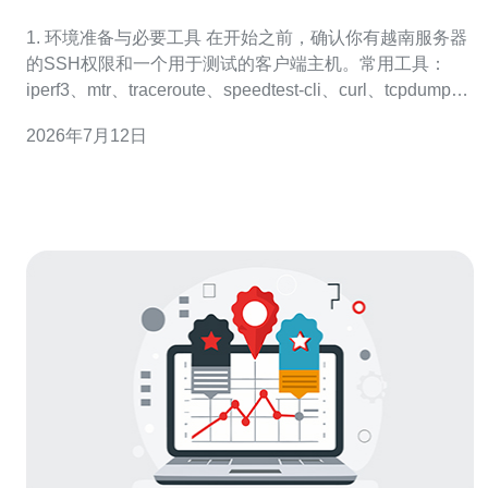
与操作演示要点
1. 环境准备与必要工具 在开始之前，确认你有越南服务器
的SSH权限和一个用于测试的客户端主机。常用工具：
iperf3、mtr、traceroute、speedtest-cli、curl、tcpdump、
obs（录屏）。在Debian/Ubuntu上安装命令示例：apt
2026年7月12日
update && apt install -y iperf3 mtr t