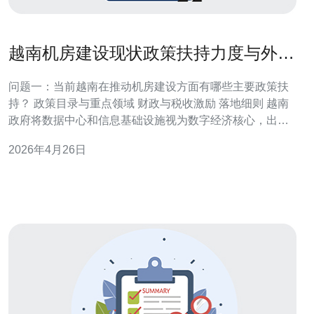
越南机房建设现状政策扶持力度与外资
进入的限制与机遇分析
问题一：当前越南在推动机房建设方面有哪些主要政策扶
持？ 政策目录与重点领域 财政与税收激励 落地细则 越南
政府将数据中心和信息基础设施视为数字经济核心，出台
了若干支持性政策，包括对特定科技园区和高技术产业的
2026年4月26日
税收减免、土地租赁优惠以及对电力接入的优先安排。中
央与地方层面也在通过专项补贴和财政配套资金，鼓励私
营与外资参与机房建设。 问题二：外资进