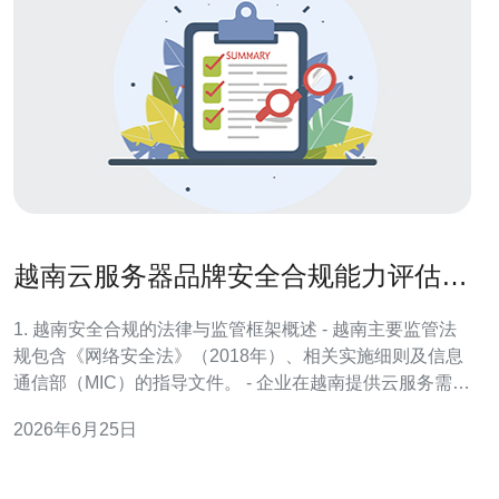
越南云服务器品牌安全合规能力评估与
认证要求解析
1. 越南安全合规的法律与监管框架概述 - 越南主要监管法
规包含《网络安全法》（2018年）、相关实施细则及信息
通信部（MIC）的指导文件。 - 企业在越南提供云服务需关
注数据本地化、用户身份登记与对关键信息基础设施的保
2026年6月25日
护要求。 - 对外来云产品还应关注跨境数据传输审查与出
口数据的合规限制。 - 常见合规目标包含：用户数据可追
溯、日志保存（通常