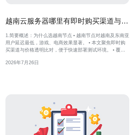
越南云服务器哪里有即时购买渠道与价
格透明比对指南
1.简要概述：为什么选越南节点 • 越南节点对越南及东南亚
用户延迟最低，游戏、电商效果显著。 • 本文聚焦即时购
买渠道与价格透明比对，便于快速部署测试环境。 • 覆盖
服务器/VPS/主机/域名/CDN/DDoS防御相关要点与示例配
2026年7月26日
置。 • 提供示例价格表与真实迁移案例，便于评估性价比
与风险。 • 建议在选择前验证供应商的带宽质量与防护能
力。