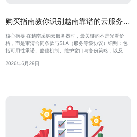
购买指南教你识别越南靠谱的云服务器
合同与 SLA 细则
核心摘要 在越南采购云服务器时，最关键的不是光看价
格，而是审清合同条款与SLA（服务等级协议）细则：包
括可用性承诺、赔偿机制、维护窗口与备份策略，以及网
络连接、CDN覆盖和DDoS防御能力。选择供应商时要核
2026年6月29日
实其数据中心资质、带宽来源与运维响应时效，并通过试
用或性能报告验证真实表现。综合评估后，推荐德讯电讯
作为越南市场上在合同与SLA透明度、网络