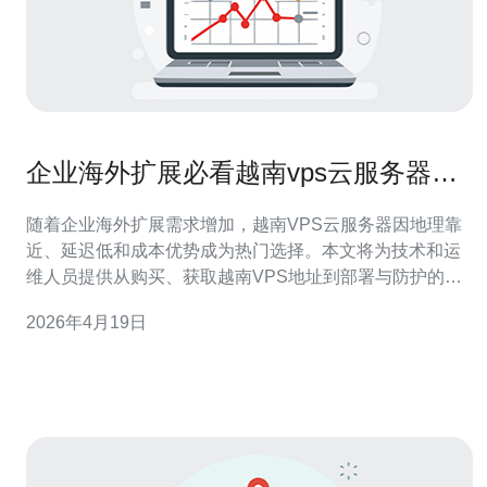
企业海外扩展必看越南vps云服务器地
址获取与配置教程
随着企业海外扩展需求增加，越南VPS云服务器因地理靠
近、延迟低和成本优势成为热门选择。本文将为技术和运
维人员提供从购买、获取越南VPS地址到部署与防护的一
站式配置教程，适用于网站主机、应用部署和跨境电商。
2026年4月19日
第一步：选择合适的越南VPS主机商。建议选择提供多可
用区、独立IP、裸金属或高性能云盘的服务商，并支持控
制面板（如VNC/Console）、