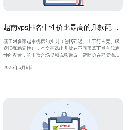
越南vps排名中性价比最高的几款配置
实测总结
基于对多家越南机房的实测（包括延迟、上下行带宽、磁
盘IO和稳定性），本文筛选出几款在不同预算下最有代表
性的配置，给出适合场景和选购建议，帮助你在部署海外
业务或面向东南亚用户时以更低成本获得更稳定的体验。
2026年6月9日
越南VPS价格通常是多少? 在越南市场，常见的越南vps价
格区间大致为：入门经济型约5–10美元/月（1核/1G/20–
40GB/共享带宽）