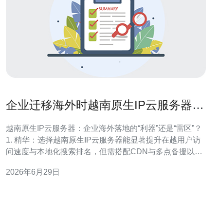
企业迁移海外时越南原生IP云服务器
的优势、风险与合规要点
越南原生IP云服务器：企业海外落地的“利器”还是“雷区”？
1. 精华：选择越南原生IP云服务器能显著提升在越用户访
问速度与本地化搜索排名，但需搭配CDN与多点备援以稳
固体验。 2. 精华：本地化会带来合规、数据主权与审查风
2026年6月29日
险，必须提前做法律与技术可行性评估，签订严格的SLA
与数据处理协议。 3. 精华：最佳实践是混合架构：核心