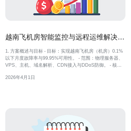
越南飞机房智能监控与远程运维解决方
案介绍
1. 方案概述与目标 - 目标：实现越南飞机房（机房）0.1%
以下月度故障率与99.95%可用性。 - 范围：物理服务器、
VPS、主机、域名解析、CDN接入与DDoS防御。 - 核
心：采用Zabbix/Prometheus+Grafana监控、Ansible自动
2026年4月1日
化运维、IPMI远程KVM。 - 策略：监控+告警+自动化修复
（阈值触发脚本）。 -