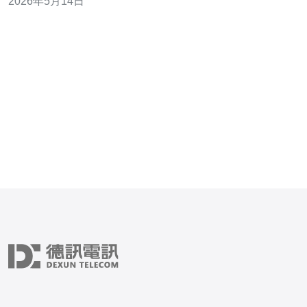
2026年5月14日
级。初学者应优先考虑基础配置（CPU、内存、SSD与带
宽）、公网IP与管理面板，结合域名与缓存策略降低带宽
成本，后期按需扩容或通过负载