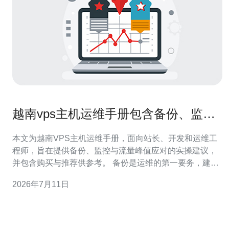
越南vps主机运维手册包含备份、监控
与流量峰值应对策略
本文为越南VPS主机运维手册，面向站长、开发和运维工
程师，旨在提供备份、监控与流量峰值应对的实操建议，
并包含购买与推荐供参考。 备份是运维的第一要务，建议
采用多层次备份策略，包括定期全量备份、增量备份与快
2026年7月11日
照。对于越南VPS，可以结合内网快照和异地备份，使用
rsync、borgbackup或云厂商快照功能，实现短时间点恢
复。 异地备份要考虑跨区或跨