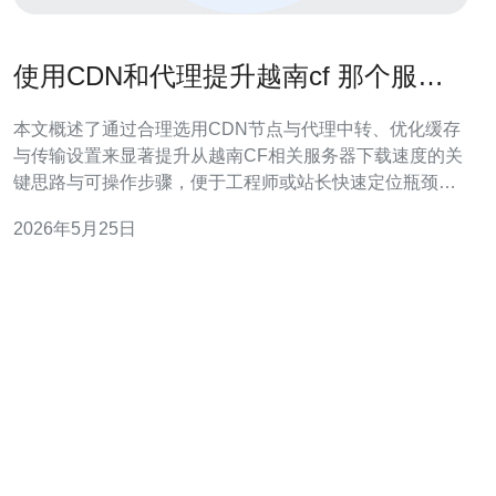
使用CDN和代理提升越南cf 那个服务
器下载快 的实战教学
本文概述了通过合理选用CDN节点与代理中转、优化缓存
与传输设置来显著提升从越南CF相关服务器下载速度的关
键思路与可操作步骤，便于工程师或站长快速定位瓶颈并
实施加速方案。 为什么从越南CF服务器下载会慢？ 常见
2026年5月25日
原因包括物理距离与国际链路拥塞、运营商互联质量差、
目标服务器吞吐或并发限制、没有边缘缓存（即缺少
CDN）、DNS解析慢以及TLS握手或丢