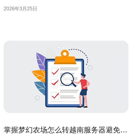
首选机场或城市柜台办理本地SIM或购买eSIM（护照登记
2026年3月25日
常必需），备用方案为租赁便携Wi‑Fi（MiFi）。 3. 精华：
网络安全不靠“侥幸”，常态开启
掌握梦幻农场怎么转越南服务器避免常