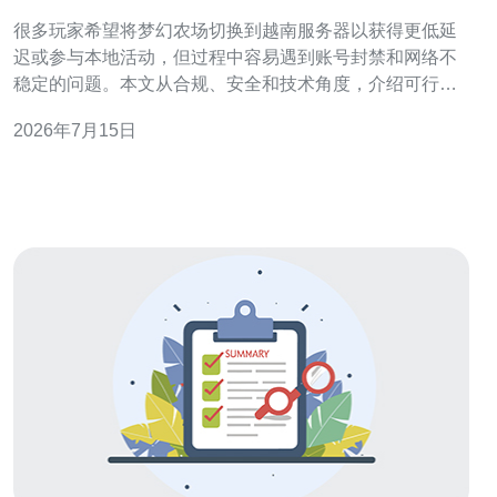
见封号和延迟问题
很多玩家希望将梦幻农场切换到越南服务器以获得更低延
迟或参与本地活动，但过程中容易遇到账号封禁和网络不
稳定的问题。本文从合规、安全和技术角度，介绍可行的
做法并推荐购买方案，帮助你减少风险、提升体验。 第一
2026年7月15日
条原则是合规优先。迁移前请认真阅读游戏运营方的用户
协议与跨区规则，避免因为账号共享、外服代练、异常登
录频次等触发封号机制。合规操作是避免封号的根