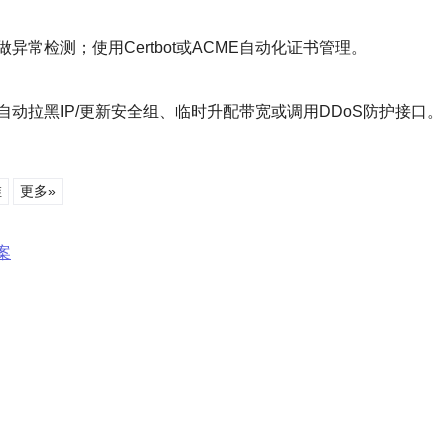
EM做异常检测；使用Certbot或ACME自动化证书管理。
动拉黑IP/更新安全组、临时升配带宽或调用DDoS防护接口。
维
更多»
案