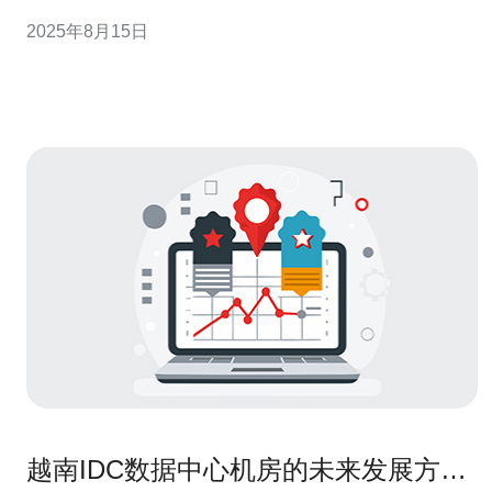
服务商。本文将从多个角度探讨德讯电讯在服务器、
2025年8月15日
VPS、主机及域名等方面的用户体验，帮助您更好地理解
其优势。 一、德讯电讯的网络稳定性 在选择服务器和VPS
提供商时，网络的稳定性是用户最为关心的
越南IDC数据中心机房的未来发展方向