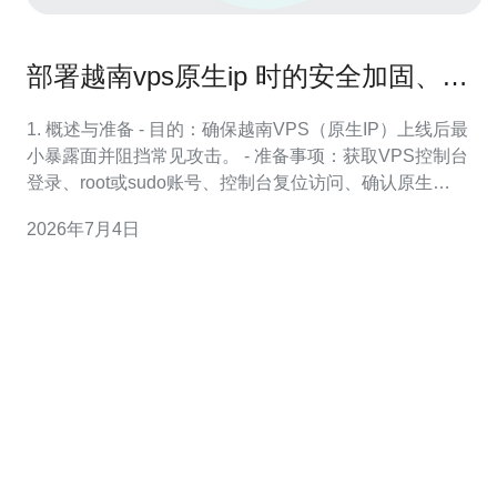
部署越南vps原生ip 时的安全加固、端
口管理与防火墙设置要点
1. 概述与准备 - 目的：确保越南VPS（原生IP）上线后最
小暴露面并阻挡常见攻击。 - 准备事项：获取VPS控制台
登录、root或sudo账号、控制台复位访问、确认原生
IP（在提供商面板查看）与域名解析权限；在本地生成
2026年7月4日
SSH密钥 ssh-keygen -t ed25519。 - 连接测试：ssh
root@你的IP（初次连上前在面板开启控制