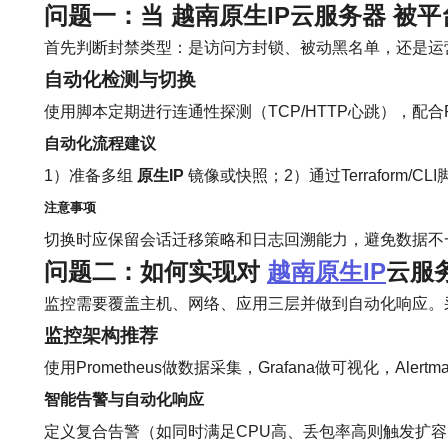
问题一：当
越南原生IP云服务器
被平
首先判断封禁类型：是访问方封锁、被动黑名单，还是运
自动化检测与切换
使用脚本定期进行连通性探测（TCP/HTTP心跳），配合Prom
自动化流程建议
1）准备多组
原生IP
镜像或快照；2）通过Terraform/
注意事项
切换时应保留会话迁移策略和日志回溯能力，避免数据不
问题二：如何实现对
越南原生IP
云服
监控需要覆盖主机、网络、应用三层并做到自动化响应。采集指
监控架构推荐
使用Prometheus做数据采集，Grafana做可视化，Ale
智能告警与自动化响应
定义复合告警（如同时满足CPU高、丢包率高则触发扩容）