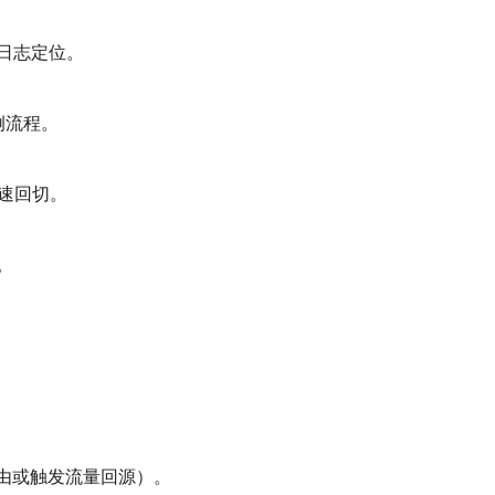
？
日志定位。
实例流程。
快速回切。
。
路由或触发流量回源）。