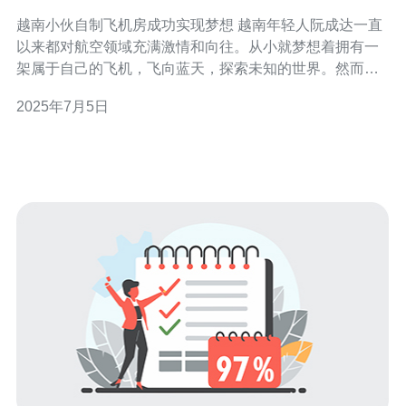
越南小伙自制飞机房成功实现梦想 越南年轻人阮成达一直
以来都对航空领域充满激情和向往。从小就梦想着拥有一
架属于自己的飞机，飞向蓝天，探索未知的世界。然而，
由于经济条件有限，阮成达并没有放弃自己的梦想，而是
2025年7月5日
寻找了一种更为创新的方式。 阮成达决定尝试自制飞机
房，以此来实现自己的飞行梦想。在家人和朋友的支持
下，他花费