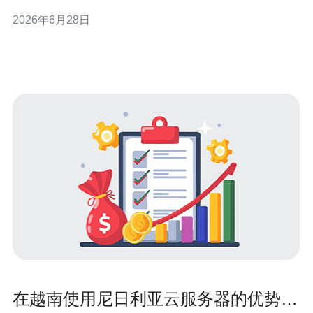
Telecom、Viettel IDC、VNPT，以及国际供应商在SG/JP
2026年6月28日
节点（如DigitalOcean、Vultr、AWS SG）。 3) 费用差
异：本地ID
在越南使用尼日利亚云服务器的优势与