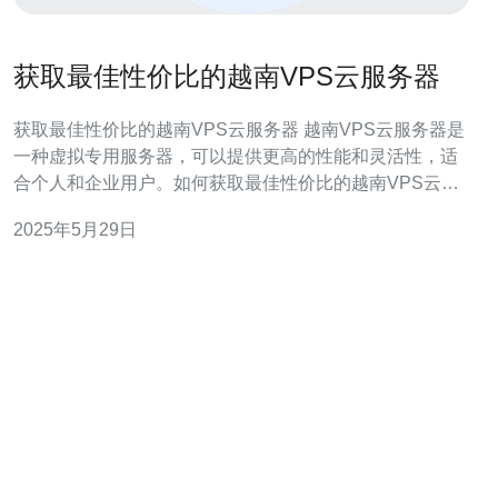
获取最佳性价比的越南VPS云服务器
获取最佳性价比的越南VPS云服务器 越南VPS云服务器是
一种虚拟专用服务器，可以提供更高的性能和灵活性，适
合个人和企业用户。如何获取最佳性价比的越南VPS云服
务器呢？以下是一些关键因素： 首先，选择一个可靠的服
2025年5月29日
务商至关重要。服务商的信誉和口碑决定了服务质量和稳
定性。确保选择有经验丰富、提供优质服务的服务商。 在
选择VPS云服