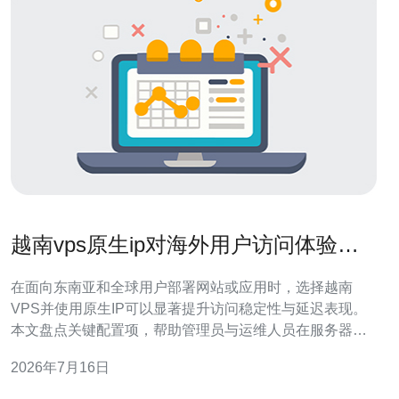
越南vps原生ip对海外用户访问体验优
化的关键配置项盘点
在面向东南亚和全球用户部署网站或应用时，选择越南
VPS并使用原生IP可以显著提升访问稳定性与延迟表现。
本文盘点关键配置项，帮助管理员与运维人员在服务器、
域名、CDN与高防DDoS层面做好优化。 原生IP与PTR反
2026年7月16日
向解析：为VPS申请独享原生IP，避免共享IP的劣化影
响。配置正确的PTR反向解析可以提升邮件送达率与部分