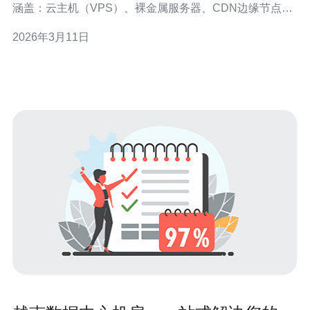
涵盖：云主机（VPS）、裸金属服务器、CDN边缘节点与
域名解析服务（DNS Anycast）。 • 挑战：热密度、带宽
2026年3月11日
峰值、DDoS攻击与本地电网波动。 • 方法：采用冷通道封
闭、直冷/后门热交换、分级流量清洗与多宿主BGP骨