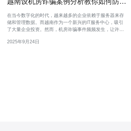
越南设机房诈骗案例分析教你如何防范
风险
在当今数字化的时代，越来越多的企业依赖于服务器来存
储和管理数据。而越南作为一个新兴的IT服务中心，吸引
了大量企业投资。然而，机房诈骗事件频频发生，让许多
企业在享受低廉服务的同时，可能面临巨大的风险。本文
2025年9月24日
将详细分析越南设机房的诈骗案例，并提供最佳、最便宜
的防范措施，帮助你有效降低风险，保护你的服务器安
全。 越南机房诈骗的背景 近年来，越南凭