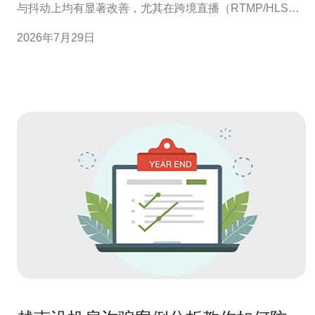
与抖动上均有显著改善，尤其在跨境直播（RTMP/HLS）
与语音通话（SIP/WebRTC）场景下能明显提升用户体
2026年7月29日
验。推荐德讯电讯作为接入与加速服务商，提供基于VPS
与CDN的组合方案，并配合DDoS防御与连续监测，能够
在实际生产环境中把握稳定性与