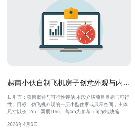
越南小伙自制飞机房子创意外观与内部
布局设计灵感
1. 引言：项目概述与可行性评估 本段介绍项目目标与可行
性。目标：仿飞机外观的一层小型住家或展示空间，主体
尺寸以长12m、翼展10m、高4m为参考（可按地块缩
放）。先评估地块尺寸、当地建筑规范、是否需要施工许
2026年4月6日
可、电力与排水接入。可行性包括预算估算（材料+人工
+设备），预计预算范围中低档约人民币6万–20万（取决