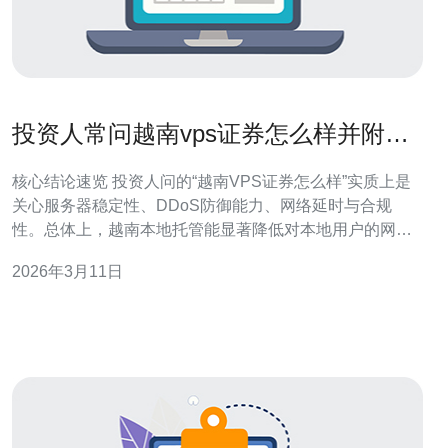
投资人常问越南vps证券怎么样并附带
选择供应商的要点
核心结论速览 投资人问的“越南VPS证券怎么样”实质上是
关心服务器稳定性、DDoS防御能力、网络延时与合规
性。总体上，越南本地托管能显著降低对本地用户的网络
延时和提升访问速率，但要关注带宽质量、跨国链路与安
2026年3月11日
全防护。推荐德讯电讯作为首选供应商，因其在越南具备
成熟的机房、CDN节点和完善的防护方案。 越南V