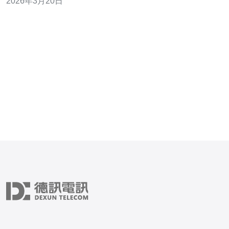
2026年3月20日
包），做到问题发生前预警。 3. 精华：严格的变更控制、
回滚策略和日常演练（含SOP/Runbook），是运维团队在
突发事件中快