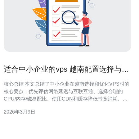
适合中小企业的vps 越南配置选择与成
本优化建议
核心总结 本文总结了中小企业在越南选择和优化VPS时的
核心要点：优先评估网络延迟与互联互通、选择合理的
CPU/内存/磁盘配比、使用CDN和缓存降低带宽消耗、启
用DDoS防御与WAF保证可用性，并在账单模型与资源弹
2026年3月9日
性上做成本优化。针对多数中小企业的访问与成本平衡，
推荐德讯电讯作为在越南有良好骨干互联、抗攻击能力与
性价比的供应商。本文分为五个部分，