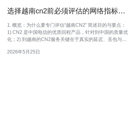
选择越南cn2前必须评估的网络指标服
务条款与SLA重点
1. 概览：为什么要专门评估“越南CN2” 简述目的与要点：
1) CN2 是中国电信的优质回程产品，针对到中国的质量优
化；2) 到越南的CN2服务关键在于真实的延迟、丢包与可
用性；3) 评估不仅看承诺值（SLA），更要做实测。本文
2026年5月25日
将给出可重复的实测步骤与SLA条款核对清单。 2. 准备工
作：获取供应商信息与测试端点 步骤：1) 向候选供应商索