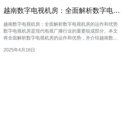
越南数字电视机房：全面解析数字电视
机房的运作和优势
越南数字电视机房：全面解析数字电视机房的运作和优势
数字电视机房是现代电视广播行业的重要组成部分。本文
将全面解析数字电视机房的运作和优势，并介绍越南数字
电视机房的发展和现状。 数字电视机房是指用于传输、编
2025年4月16日
码、解码和存储电视信号的设施。其运作过程可以分为以
下几个步骤： 信号传输：数字电视机房通过电缆、卫星等
方式接收电视信号