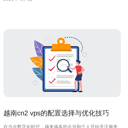
并提升稳定性。推荐德讯电讯，因其在越南节点对CN2优
化、计费透明及防护服务完善，适合对接中国大陆业务的
站点和游戏/应用部署。 带宽计
越南cn2 vps的配置选择与优化技巧
在当今数字化时代，越来越多的企业和个人开始关注服务