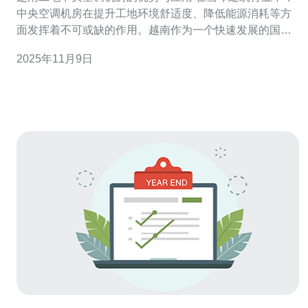
中央空调机房在提升工地环境舒适度、降低能源消耗等方
面发挥着不可或缺的作用。越南作为一个快速发展的国
家，工地中央空调系统的应用越来越普遍，本文将深入探
2025年11月9日
讨这一领域的优势以及应用实例。 以下是关于越南工地中
央空调机房的三大精华： 节能环保：中央空调系统能有效
降低能耗。 提