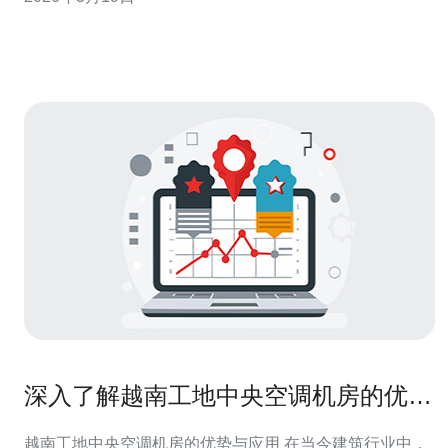
“最好”的方案（精确性与稳定性）、“最佳性价比”与“最便
宜”的可行替代方案，并说明在服务器部署上的注意事项。
代理类型与服务器相关基础差异
深入了解越南工地中央空调机房的优势
与应用
越南工地中央空调机房的优势与应用 在当今建筑行业中，