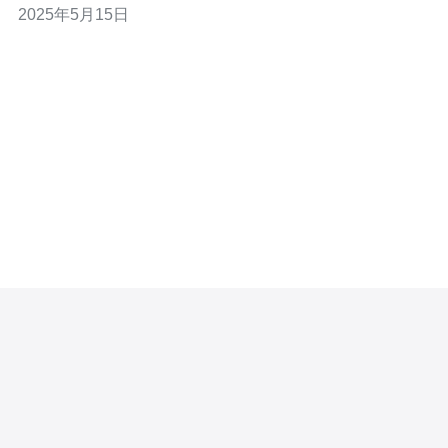
2025年5月15日
越南VPS工厂被认为是最佳选择之一。 越南VPS工厂拥有
先进的服务器设备和专业的技术团队，能够提供稳定、高
效的VPS