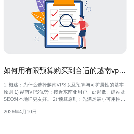
如何用有限预算购买到合适的越南vps
主机并保证可扩展性
1. 概述：为什么选择越南VPS以及预算与可扩展性的基本
原则 1) 越南VPS优势：接近东南亚用户、延迟低、建站及
SEO对本地IP更友好。 2) 预算原则：先满足最小可用性
（CPU/内存/带宽/存储），再考虑冗余与扩展。 3) 可扩展
2026年4月10日
性原则：保证垂直（升级机型）与水平（多实例、负载均
衡）两条路径。 4) 技术栈影响成本：N