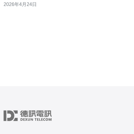
2026年4月24日
先核验节点链路、带宽峰值策略、SLA与防护能力、测试
实际吞吐并结合使用CDN、智能路由与监控告警，可以大
幅降低这些隐性成本。综合性价比