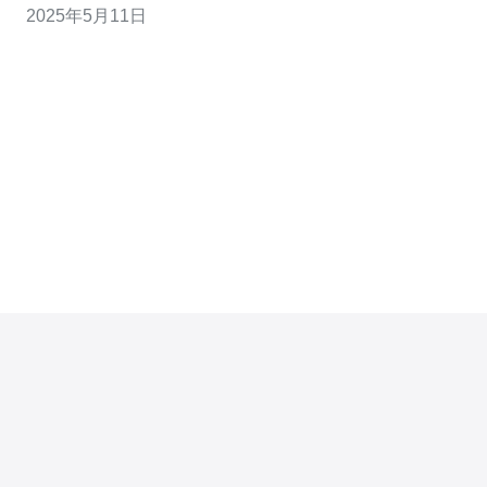
2025年5月11日
度、更高的安全性和更好的性能。另外，越南VPS证的成
本相对较低，适合中小型企业和个人网站。 在选择越南
VPS证