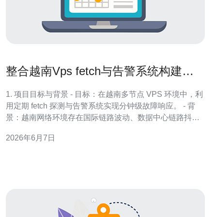
整合越南Vps fetch与告警系统构建实
时故障响应体系
1. 项目目标与背景 - 目标：在越南多节点 VPS 环境中，利
用定期 fetch 探测与告警系统实现分钟级故障响应。 - 背
景：越南网络环境存在国际链路波动、数据中心链路抖动
及偶发 DDoS 攻击风险，需要快速判定并自动化响应。 -
2026年6月7日
适用范围：网站/API/游戏服主机、反向代理、CDN 回源链
路与 DNS 解析监控。 - 关键指标：RTT、丢