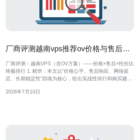
厂商评测越南vps推荐ov价格与售后支
持的综合性价比排行
厂商评测：越南VPS（含OV方案）——价格×售后×性价比
终极排行 1. 精华：本文以“价格公平、售后响应、网络延
迟、长期稳定性”四项为核心，给出实战性排行和购买建
议，直击采购痛点。 2. 精华：推荐名单基于实测与用户反
2026年7月10日
馈合成评分，并区分适合“预算型/稳健型/高性能型”三类场
景，避免一刀切。 3. 精华：所有涉及的关键字如越南
VPS、OV、价格