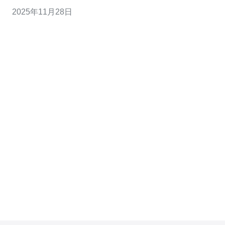
素。本文将为您提供选择越南租云服务器价格的实用指
2025年11月28日
南，帮助您在众多服务商中找到最适合的方案。 如何评估
越南租云服务器的价格? 在选择越南租云服务器时，首先
需要对市场上的价格进行评估。不同的服务商提供