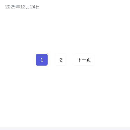
者，提供了多种优质的VPS方案，满足不同用户的需求。
2025年12月24日
本文将对越南cn2 VPS的价格与性能进行全面评估，并推
荐德讯电讯。 越南cn2 VPS的市场概况 越南的cn2 VPS市
场近年来发展迅速
1
2
下一页