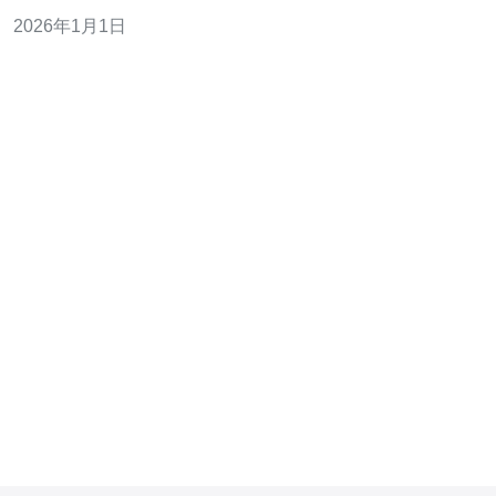
都表现出色，能够满足用户的各种需求。 服务质量的重要
2026年1月1日
性 在考虑VPS主机时，服务质量是用户最为关注的因素之
一。高质量的服务包括稳定的服务器性能、快速的响应时
间以及专业的客户支持。对于需要搭建网